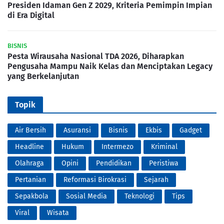
Presiden Idaman Gen Z 2029, Kriteria Pemimpin Impian
di Era Digital
BISNIS
Pesta Wirausaha Nasional TDA 2026, Diharapkan
Pengusaha Mampu Naik Kelas dan Menciptakan Legacy
yang Berkelanjutan
Topik
Air Bersih
Asuransi
Bisnis
Ekbis
Gadget
Headline
Hukum
Intermezo
Kriminal
Olahraga
Opini
Pendidikan
Peristiwa
Pertanian
Reformasi Birokrasi
Sejarah
Sepakbola
Sosial Media
Teknologi
Tips
Viral
Wisata