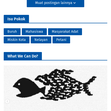
Muat postingan lainnya
Isu Pokok
Buruh
Mahasiswa
Masyarakat Adat
Miskin Kota
Nelayan
Petani
What We Can Do?