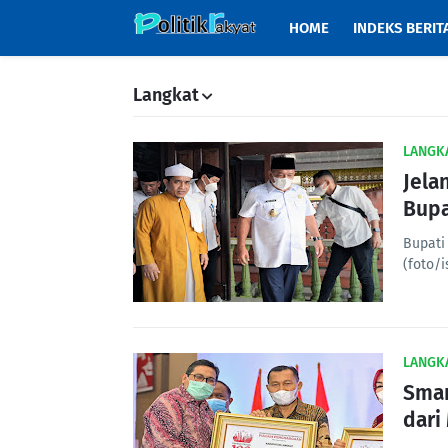
HOME
INDEKS BERIT
Langkat
LANGK
Jela
Bupa
Bupati
(foto/
LANGK
Smar
dari