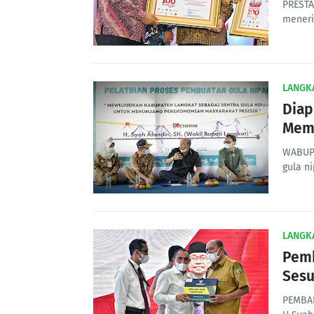
PRESTA
meneri
LANGK
Diap
Memb
WABUP 
gula n
LANGK
Pemk
Sesu
PEMBAN