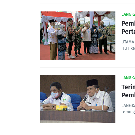
LANGK
Pemk
Pert
UTAMA 
HUT ke
LANGK
Teri
Pem
LANGKA
temu g