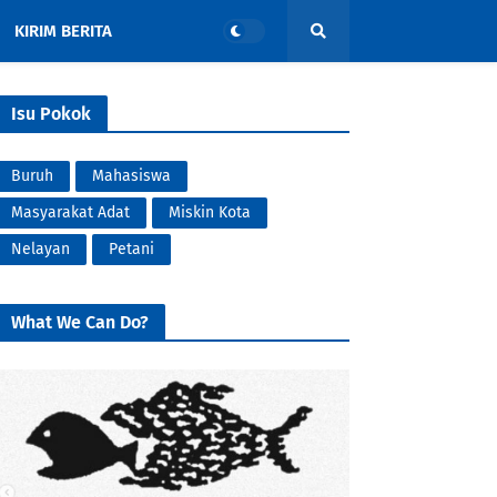
KIRIM BERITA
Isu Pokok
Buruh
Mahasiswa
Masyarakat Adat
Miskin Kota
Nelayan
Petani
What We Can Do?