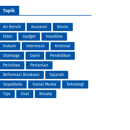
Topik
Air Bersih
Asuransi
Bisnis
Ekbis
Gadget
Headline
Hukum
Intermezo
Kriminal
Olahraga
Opini
Pendidikan
Peristiwa
Pertanian
Reformasi Birokrasi
Sejarah
Sepakbola
Sosial Media
Teknologi
Tips
Viral
Wisata