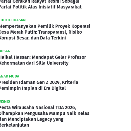
Partai Gerakan Rakyat Resmi Sebagai
Partai Politik Atas Inisiatif Masyarakat
ZULKIFLIHASAN
Mempertanyakan Pemilik Proyek Koperasi
Desa Merah Putih: Transparansi, Risiko
Korupsi Besar, dan Data Terkini
BUSAN
Haikal Hassan: Mendapat Gelar Profesor
Kehormatan dari Silla University
ANAK MUDA
Presiden Idaman Gen Z 2029, Kriteria
Pemimpin Impian di Era Digital
BISNIS
Pesta Wirausaha Nasional TDA 2026,
Diharapkan Pengusaha Mampu Naik Kelas
dan Menciptakan Legacy yang
Berkelanjutan