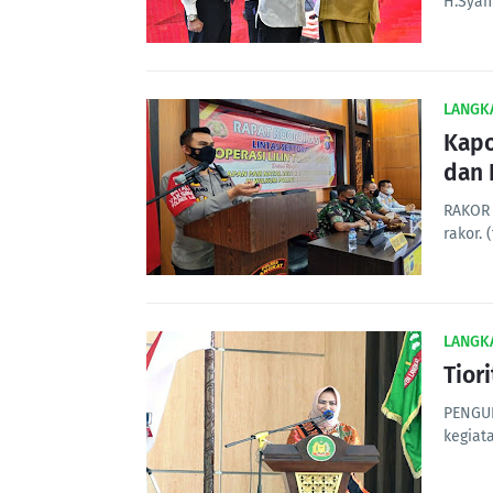
H.Syah
LANGK
Kapo
dan 
RAKOR 
rakor. 
LANGK
Tior
PENGUK
kegiat