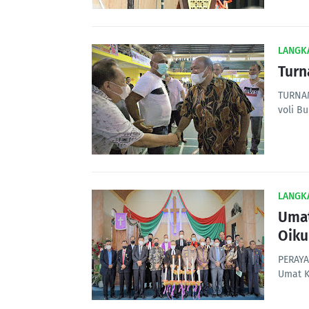
LANGK
Turn
TURNAM
voli Bu
LANGK
Umat
Oik
PERAYA
Umat K