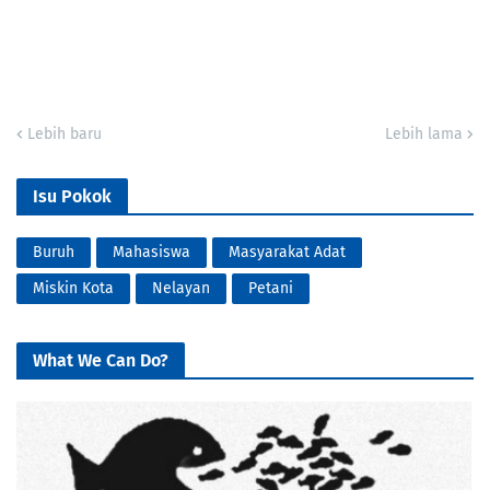
Lebih baru
Lebih lama
Isu Pokok
Buruh
Mahasiswa
Masyarakat Adat
Miskin Kota
Nelayan
Petani
What We Can Do?