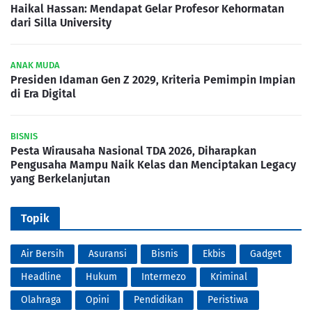
Haikal Hassan: Mendapat Gelar Profesor Kehormatan
dari Silla University
ANAK MUDA
Presiden Idaman Gen Z 2029, Kriteria Pemimpin Impian
di Era Digital
BISNIS
Pesta Wirausaha Nasional TDA 2026, Diharapkan
Pengusaha Mampu Naik Kelas dan Menciptakan Legacy
yang Berkelanjutan
Topik
Air Bersih
Asuransi
Bisnis
Ekbis
Gadget
Headline
Hukum
Intermezo
Kriminal
Olahraga
Opini
Pendidikan
Peristiwa