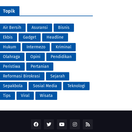
Topik
Air Bersih
Asuransi
Bisnis
Ekbis
Gadget
Headline
Hukum
Intermezo
Kriminal
Olahraga
Opini
Pendidikan
Peristiwa
Pertanian
Reformasi Birokrasi
Sejarah
Sepakbola
Sosial Media
Teknologi
Tips
Viral
Wisata