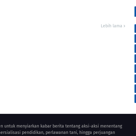
Lebih lama
en untuk menyiarkan kabar berita tentang aksi-aksi menentang
ersialisasi pendidikan, perlawanan tani, hingga perjuangan