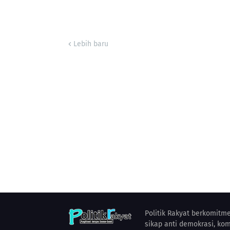
Lebih baru
Politik Rakyat berkomitm
sikap anti demokrasi, kom