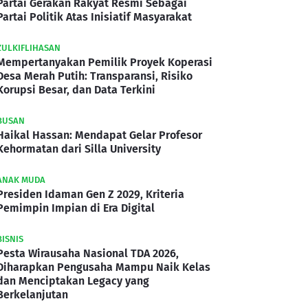
Partai Gerakan Rakyat Resmi Sebagai
Partai Politik Atas Inisiatif Masyarakat
ZULKIFLIHASAN
Mempertanyakan Pemilik Proyek Koperasi
Desa Merah Putih: Transparansi, Risiko
Korupsi Besar, dan Data Terkini
BUSAN
Haikal Hassan: Mendapat Gelar Profesor
Kehormatan dari Silla University
ANAK MUDA
Presiden Idaman Gen Z 2029, Kriteria
Pemimpin Impian di Era Digital
BISNIS
Pesta Wirausaha Nasional TDA 2026,
Diharapkan Pengusaha Mampu Naik Kelas
dan Menciptakan Legacy yang
Berkelanjutan