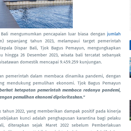
r) Bali mengumumkan pencapaian luar biasa dengan
jumlah
) sepanjang tahun 2023, melampaui target pemerintah
. Kepala Dispar Bali, Tjok Bagus Pemayun, mengungkapkan
u hingga 26 Desember 2023, wisata bali tercatat sebanyak
wisatawan domestik mencapai 9.459.259 kunjungan.
atan pemerintah dalam membaca dinamika pandemi, dengan
yang mendukung pemulihan ekonomi. Tjok Bagus Pemayun
i berkat ketepatan pemerintah membaca redanya pandemi,
engan pemulihan ekonomi diprioritaskan."
ak tahun 2022, yang memberikan dampak positif pada kinerja
 kebijakan kunci adalah penghapusan karantina bagi pelaku
ali, diterapkan sejak Maret 2022 sebelum Pemberlakuan