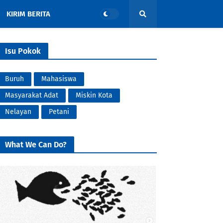
KIRIM BERITA
Isu Pokok
Buruh
Mahasiswa
Masyarakat Adat
Miskin Kota
Nelayan
Petani
What We Can Do?