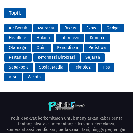
Topik
Air Bersih
Asuransi
Bisnis
Ekbis
Gadget
Headline
Hukum
Intermezo
Kriminal
Olahraga
Opini
Pendidikan
Peristiwa
Pertanian
Reformasi Birokrasi
Sejarah
Sepakbola
Sosial Media
Teknologi
Tips
Viral
Wisata
Politik Rakyat berkomitmen untuk menyiarkan kabar berita
tentang aksi-aksi menentang sikap anti demokrasi,
komersialisasi pendidikan, perlawanan tani, hingga perjuangan