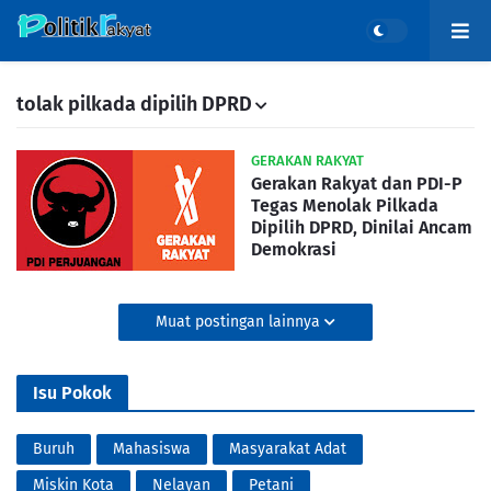
tolak pilkada dipilih DPRD
GERAKAN RAKYAT
Gerakan Rakyat dan PDI-P
Tegas Menolak Pilkada
Dipilih DPRD, Dinilai Ancam
Demokrasi
Muat postingan lainnya
Isu Pokok
Buruh
Mahasiswa
Masyarakat Adat
Miskin Kota
Nelayan
Petani