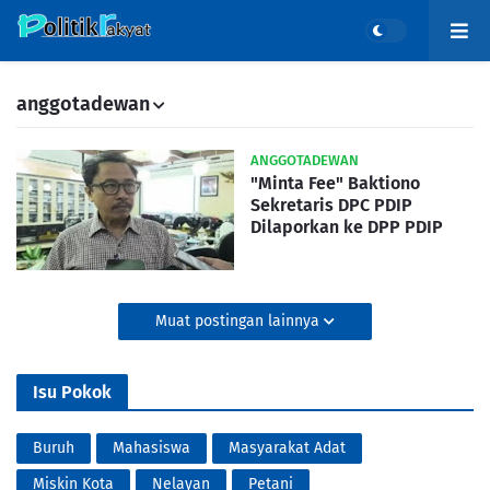
anggotadewan
ANGGOTADEWAN
"Minta Fee" Baktiono
Sekretaris DPC PDIP
Dilaporkan ke DPP PDIP
Muat postingan lainnya
Isu Pokok
Buruh
Mahasiswa
Masyarakat Adat
Miskin Kota
Nelayan
Petani