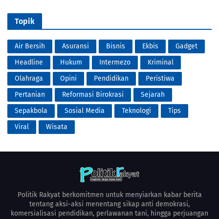
Topik
Air Bersih
Asuransi
Bisnis
Ekbis
Gadget
Headline
Hukum
Intermezo
Kriminal
Olahraga
Opini
Pendidikan
Peristiwa
Pertanian
Reformasi Birokrasi
Sejarah
Sepakbola
Sosial Media
Teknologi
Tips
Viral
Wisata
Politik Rakyat berkomitmen untuk menyiarkan kabar berita
tentang aksi-aksi menentang sikap anti demokrasi,
komersialisasi pendidikan, perlawanan tani, hingga perjuangan