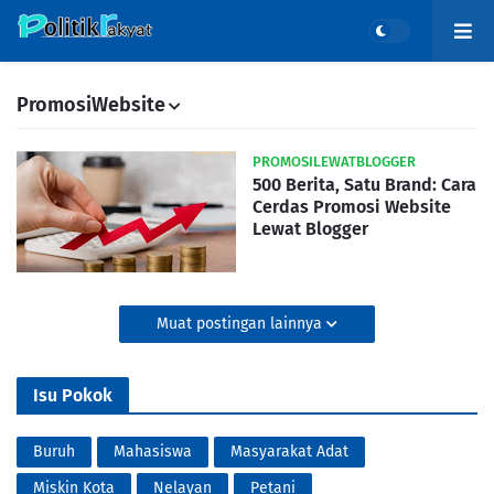
PromosiWebsite
PROMOSILEWATBLOGGER
500 Berita, Satu Brand: Cara
Cerdas Promosi Website
Lewat Blogger
Muat postingan lainnya
Isu Pokok
Buruh
Mahasiswa
Masyarakat Adat
Miskin Kota
Nelayan
Petani