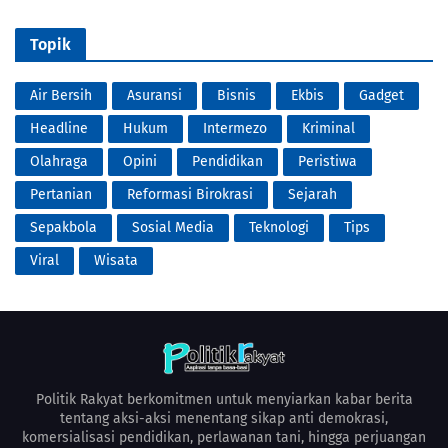
Topik
Air Bersih
Asuransi
Bisnis
Ekbis
Gadget
Headline
Hukum
Intermezo
Kriminal
Olahraga
Opini
Pendidikan
Peristiwa
Pertanian
Reformasi Birokrasi
Sejarah
Sepakbola
Sosial Media
Teknologi
Tips
Viral
Wisata
Politik Rakyat berkomitmen untuk menyiarkan kabar berita
tentang aksi-aksi menentang sikap anti demokrasi,
komersialisasi pendidikan, perlawanan tani, hingga perjuangan