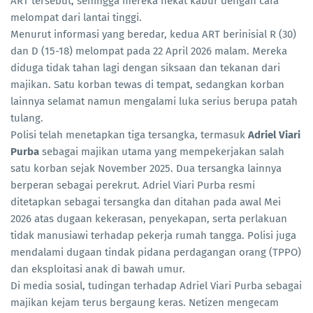
ART tersebut, sehingga mereka nekat kabur dengan cara
melompat dari lantai tinggi.
Menurut informasi yang beredar, kedua ART berinisial R (30)
dan D (15-18) melompat pada 22 April 2026 malam. Mereka
diduga tidak tahan lagi dengan siksaan dan tekanan dari
majikan. Satu korban tewas di tempat, sedangkan korban
lainnya selamat namun mengalami luka serius berupa patah
tulang.
Polisi telah menetapkan tiga tersangka, termasuk
Adriel Viari
Purba
sebagai majikan utama yang mempekerjakan salah
satu korban sejak November 2025. Dua tersangka lainnya
berperan sebagai perekrut. Adriel Viari Purba resmi
ditetapkan sebagai tersangka dan ditahan pada awal Mei
2026 atas dugaan kekerasan, penyekapan, serta perlakuan
tidak manusiawi terhadap pekerja rumah tangga. Polisi juga
mendalami dugaan tindak pidana perdagangan orang (TPPO)
dan eksploitasi anak di bawah umur.
Di media sosial, tudingan terhadap Adriel Viari Purba sebagai
majikan kejam terus bergaung keras. Netizen mengecam