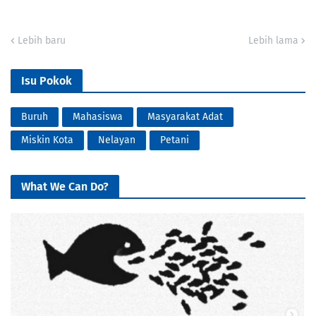
Lebih baru
Lebih lama
Isu Pokok
Buruh
Mahasiswa
Masyarakat Adat
Miskin Kota
Nelayan
Petani
What We Can Do?