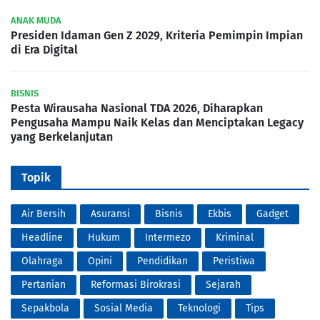
ANAK MUDA
Presiden Idaman Gen Z 2029, Kriteria Pemimpin Impian
di Era Digital
BISNIS
Pesta Wirausaha Nasional TDA 2026, Diharapkan
Pengusaha Mampu Naik Kelas dan Menciptakan Legacy
yang Berkelanjutan
Topik
Air Bersih
Asuransi
Bisnis
Ekbis
Gadget
Headline
Hukum
Intermezo
Kriminal
Olahraga
Opini
Pendidikan
Peristiwa
Pertanian
Reformasi Birokrasi
Sejarah
Sepakbola
Sosial Media
Teknologi
Tips