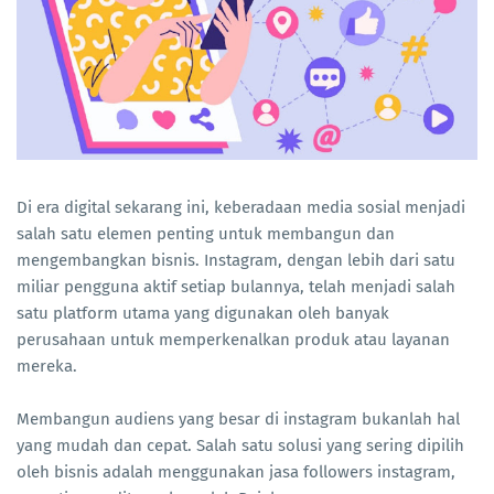
Di era digital sekarang ini, keberadaan media sosial menjadi
salah satu elemen penting untuk membangun dan
mengembangkan bisnis. Instagram, dengan lebih dari satu
miliar pengguna aktif setiap bulannya, telah menjadi salah
satu platform utama yang digunakan oleh banyak
perusahaan untuk memperkenalkan produk atau layanan
mereka.
Membangun audiens yang besar di instagram bukanlah hal
yang mudah dan cepat. Salah satu solusi yang sering dipilih
oleh bisnis adalah menggunakan jasa followers instagram,