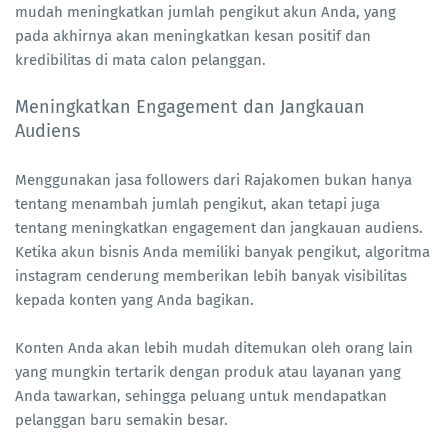
mudah meningkatkan jumlah pengikut akun Anda, yang
pada akhirnya akan meningkatkan kesan positif dan
kredibilitas di mata calon pelanggan.
Meningkatkan Engagement dan Jangkauan
Audiens
Menggunakan jasa followers dari Rajakomen bukan hanya
tentang menambah jumlah pengikut, akan tetapi juga
tentang meningkatkan engagement dan jangkauan audiens.
Ketika akun bisnis Anda memiliki banyak pengikut, algoritma
instagram cenderung memberikan lebih banyak visibilitas
kepada konten yang Anda bagikan.
Konten Anda akan lebih mudah ditemukan oleh orang lain
yang mungkin tertarik dengan produk atau layanan yang
Anda tawarkan, sehingga peluang untuk mendapatkan
pelanggan baru semakin besar.