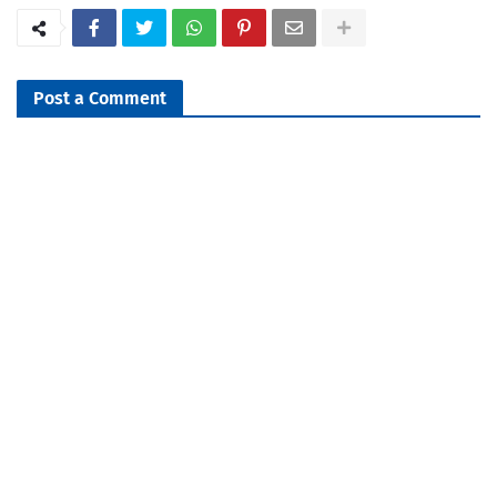
Post a Comment