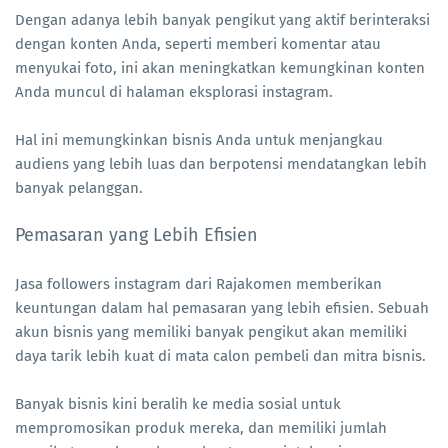
Dengan adanya lebih banyak pengikut yang aktif berinteraksi
dengan konten Anda, seperti memberi komentar atau
menyukai foto, ini akan meningkatkan kemungkinan konten
Anda muncul di halaman eksplorasi instagram.
Hal ini memungkinkan bisnis Anda untuk menjangkau
audiens yang lebih luas dan berpotensi mendatangkan lebih
banyak pelanggan.
Pemasaran yang Lebih Efisien
Jasa followers instagram dari Rajakomen memberikan
keuntungan dalam hal pemasaran yang lebih efisien. Sebuah
akun bisnis yang memiliki banyak pengikut akan memiliki
daya tarik lebih kuat di mata calon pembeli dan mitra bisnis.
Banyak bisnis kini beralih ke media sosial untuk
mempromosikan produk mereka, dan memiliki jumlah