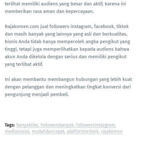
terlihat memiliki audiens yang besar dan aktif, karena ini
memberikan rasa aman dan kepercayaan.
Rajakomen.com jual followers instagram, facebook, tiktok
dan masih banyak yang lainnya yang asli dan berkualitas,
bisnis Anda tidak hanya memperoleh angka pengikut yang
tinggi, tetapi juga memperlihatkan kepada audiens bahwa
akun Anda dikelola dengan serius dan memiliki pengikut
yang terlibat aktif.
Ini akan membantu membangun hubungan yang lebih kuat
dengan pelanggan dan meningkatkan tingkat konversi dari
pengunjung menjadi pembeli.
Tags:
banyaklike
followersbanyak
followersinstagram
mediasosial
mudahdancepat
platformterbaik
rajakomen