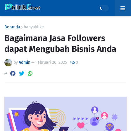
Beranda
banyaklike
Bagaimana Jasa Followers
dapat Mengubah Bisnis Anda
by
Admin
—
Februari 20, 2025
0