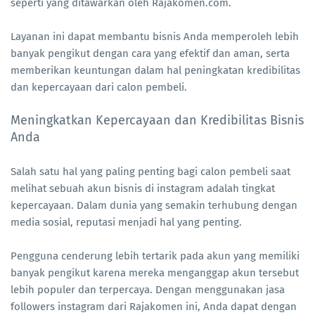
seperti yang ditawarkan oleh Rajakomen.com.
Layanan ini dapat membantu bisnis Anda memperoleh lebih
banyak pengikut dengan cara yang efektif dan aman, serta
memberikan keuntungan dalam hal peningkatan kredibilitas
dan kepercayaan dari calon pembeli.
Meningkatkan Kepercayaan dan Kredibilitas Bisnis
Anda
Salah satu hal yang paling penting bagi calon pembeli saat
melihat sebuah akun bisnis di instagram adalah tingkat
kepercayaan. Dalam dunia yang semakin terhubung dengan
media sosial, reputasi menjadi hal yang penting.
Pengguna cenderung lebih tertarik pada akun yang memiliki
banyak pengikut karena mereka menganggap akun tersebut
lebih populer dan terpercaya. Dengan menggunakan jasa
followers instagram dari Rajakomen ini, Anda dapat dengan