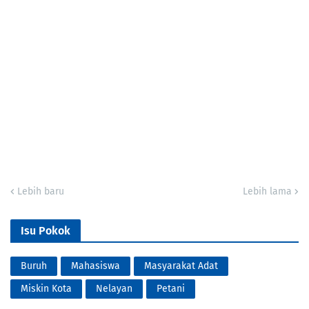
Lebih baru
Lebih lama
Isu Pokok
Buruh
Mahasiswa
Masyarakat Adat
Miskin Kota
Nelayan
Petani