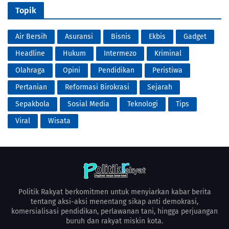
Topik
Air Bersih
Asuransi
Bisnis
Ekbis
Gadget
Headline
Hukum
Intermezo
Kriminal
Olahraga
Opini
Pendidikan
Peristiwa
Pertanian
Reformasi Birokrasi
Sejarah
Sepakbola
Sosial Media
Teknologi
Tips
Viral
Wisata
Politik Rakyat berkomitmen untuk menyiarkan kabar berita
tentang aksi-aksi menentang sikap anti demokrasi,
komersialisasi pendidikan, perlawanan tani, hingga perjuangan
buruh dan rakyat miskin kota.