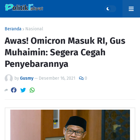
Beranda
Nasional
Awas! Omicron Masuk RI, Gus
Muhaimin: Segera Cegah
Penyebarannya
by
Gusmy
—
Desember 16, 2021
0