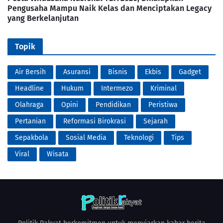
Pengusaha Mampu Naik Kelas dan Menciptakan Legacy
yang Berkelanjutan
Topik
Air Bersih
Asuransi
Bisnis
Ekbis
Gadget
Headline
Hukum
Intermezo
Kriminal
Olahraga
Opini
Pendidikan
Peristiwa
Pertanian
Reformasi Birokrasi
Sejarah
Sepakbola
Sosial Media
Teknologi
Tips
Viral
Wisata
Politik Rakyat berkomitmen untuk menyiarkan kabar berita